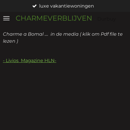
luxe vakantiewoningen
Ga
direct
CHARMEVERBLIJVEN
-
Durbuy
naar
de
Charme a Bomal .... in de media ( klik om Pdf file te
hoofdinhoud
lezen )
- Livios Magazine HLN-