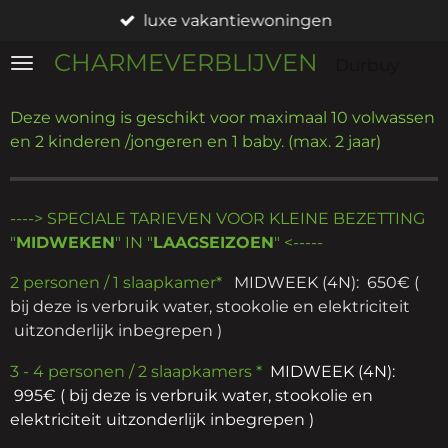
luxe vakantiewoningen
Ga
direct
CHARMEVERBLIJVEN
-
Durbuy
naar
de
Deze woning is geschikt voor maximaal 10 volwassen
hoofdinhoud
en 2 kinderen /jongeren en 1 baby. (max. 2 jaar)
----> SPECIALE TARIEVEN VOOR KLEINE BEZETTING
"
MIDWEKEN
" IN "
LAAGSEIZOEN
" <-----
2 personen / 1 slaapkamer*
MIDWEEK (4N): 650€ (
bij deze is verbruik water, stookolie en elektriciteit
uitzonderlijk
inbegrepen
)
3 - 4 personen / 2 slaapkamers *
MIDWEEK (4N):
995€ ( bij deze is verbruik water, stookolie en
elektriciteit uitzonderlijk inbegrepen )