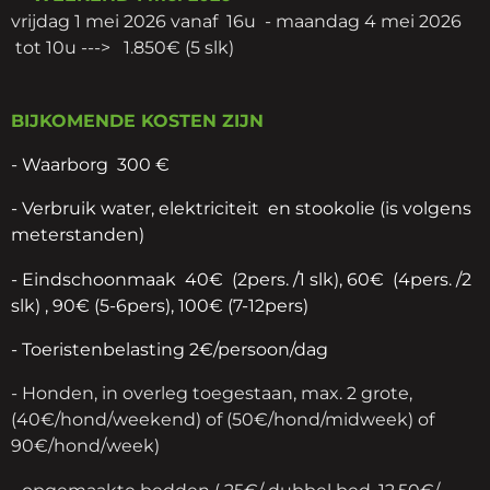
vrijdag 1 mei 2026 vanaf 16u - maandag 4 mei 2026
tot 10u ---> 1.850€ (5 slk)
BIJKOMENDE KOSTEN ZIJN
-
Waarborg 300 €
-
Verbruik water, elektriciteit
en stookolie
(is volgens
meterstanden)
- Eindschoonmaak 40€ (2pers. /1 slk),
60€ (4pers. /2
slk)
, 90€ (5-6pers), 100€ (7-12pers)
- Toeristenbelasting 2€/persoon/dag
- Honden, in overleg toegestaan, max. 2 grote,
(40€/hond/weekend) of (50€/hond/midweek) of
90€/hond/week)
- opgemaakte bedden ( 25€/ dubbel bed, 12,50€/