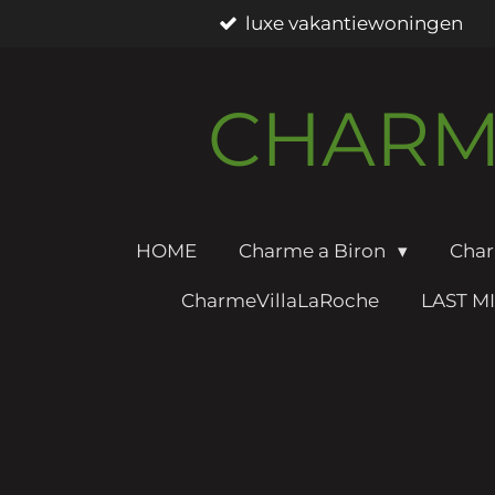
luxe vakantiewoningen
Ga
direct
naar
CHARM
de
hoofdinhoud
HOME
Charme a Biron
Cha
CharmeVillaLaRoche
LAST M