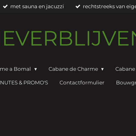
met sauna en jacuzzi
rechtstreeks van eig
EVERBLIJV
rme a Bomal
Cabane de Charme
Cabane 
INUTES & PROMO'S
Contactformulier
Bouwgr