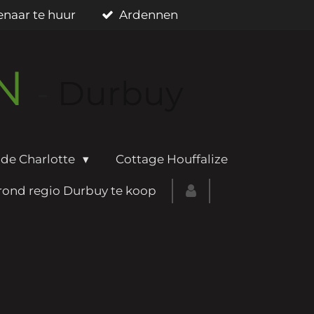
enaar te huur
Ardennen
EN
-
Durbuy
de Charlotte
Cottage Houffalize
ond regio Durbuy te koop